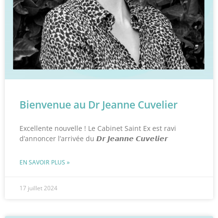
Bienvenue au Dr Jeanne Cuvelier
Excellente nouvelle ! Le Cabinet Saint Ex est ravi
d’annoncer l’arrivée du 𝘿𝙧 𝙅𝙚𝙖𝙣𝙣𝙚 𝘾𝙪𝙫𝙚𝙡𝙞𝙚𝙧
EN SAVOIR PLUS »
17 juillet 2024