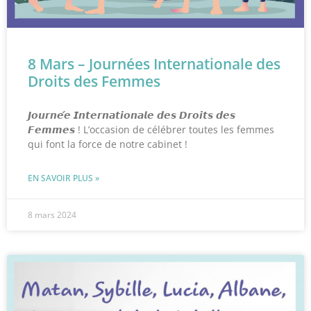
8 Mars – Journées Internationale des
Droits des Femmes
𝙅𝙤𝙪𝙧𝙣𝙚́𝙚 𝙄𝙣𝙩𝙚𝙧𝙣𝙖𝙩𝙞𝙤𝙣𝙖𝙡𝙚 𝙙𝙚𝙨 𝘿𝙧𝙤𝙞𝙩𝙨 𝙙𝙚𝙨
𝙁𝙚𝙢𝙢𝙚𝙨 ! L’occasion de célébrer toutes les femmes
qui font la force de notre cabinet !
EN SAVOIR PLUS »
8 mars 2024