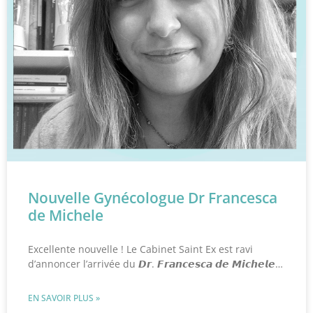
Nouvelle Gynécologue Dr Francesca
de Michele
Excellente nouvelle ! Le Cabinet Saint Ex est ravi
d’annoncer l’arrivée du 𝘿𝙧. 𝙁𝙧𝙖𝙣𝙘𝙚𝙨𝙘𝙖 𝙙𝙚 𝙈𝙞𝙘𝙝𝙚𝙡𝙚…
EN SAVOIR PLUS »