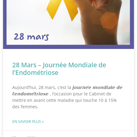
28 Mars – Journée Mondiale de
l’Endométriose
Aujourd’hui, 28 mars, c’est la 𝙟𝙤𝙪𝙧𝙣𝙚́𝙚 𝙢𝙤𝙣𝙙𝙞𝙖𝙡𝙚 𝙙𝙚
𝙡’𝙚𝙣𝙙𝙤𝙢𝙚́𝙩𝙧𝙞𝙤𝙨𝙚 , l’occasion pour le Cabinet de
mettre en avant cette maladie qui touche 10 à 15%
des femmes.
EN SAVOIR PLUS »